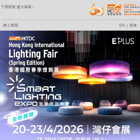
下周燈展 盛大揭幕！
網上查閱
EN
|
简体